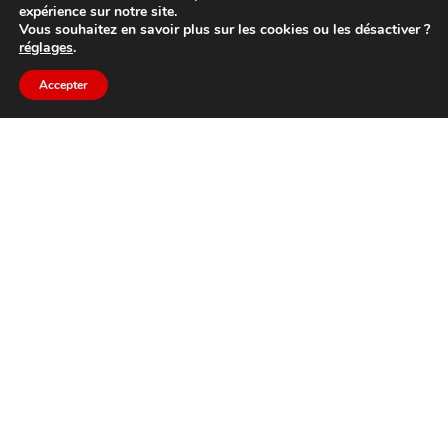
expérience sur notre site.
Vous souhaitez en savoir plus sur les cookies ou les désactiver ?
Services
réglages
.
Visites
Accepter
Activités et loisirs
Restauration
INFORMATIONS
42 rue du Général Leclerc,
Campan 65123
Règlement intérieur
Conditions générales
©
2026
Break-Out Company
- Agence de
communication