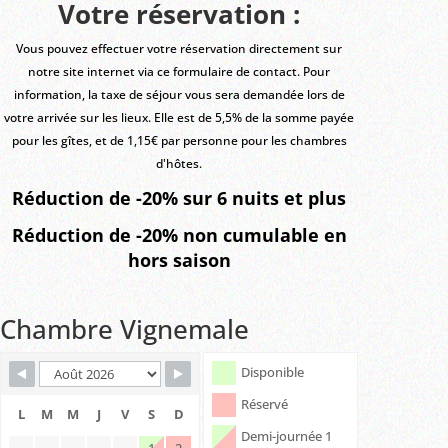
Votre réservation :
Vous pouvez effectuer votre réservation directement sur
notre site internet via ce formulaire de contact. Pour
information, la taxe de séjour vous sera demandée lors de
votre arrivée sur les lieux. Elle est de 5,5% de la somme payée
pour les gîtes, et de 1,15€ par personne pour les chambres
d'hôtes.
Réduction de -20% sur 6 nuits et plus
Réduction de -20% non cumulable en
hors saison
Chambre Vignemale
Skip Booking Form
Disponible
Réservé
L
M
M
J
V
S
D
Demi-journée 1
1
2