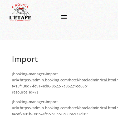
Import
[booking-manager-import
url=’https://admin.booking.com/hotel/hoteladmin/ical.html?
t=15f130d7-fe91-4cb6-8522-7a85221ee68b’
resource_id=7]
[booking-manager-import
url=’https://admin.booking.com/hotel/hoteladmin/ical.html?
t=caf7401b-9815-4fe2-b172-0c60b6932d01′